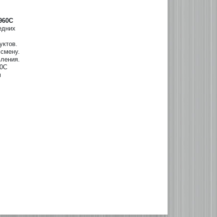
960
C
едних
уктов.
 смену.
ления.
60C
м