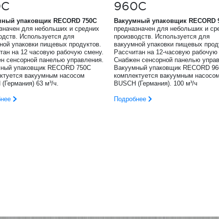
0C
960C
мный упаковщик
RECORD
750
C
Вакуумный упаковщик
RECORD
значен для небольших и средних
предназначен для небольших и ср
одств. Используется для
производств. Используется для
ной упаковки пищевых продуктов.
вакуумной упаковки пищевых прод
тан на 12 часовую рабочую смену.
Рассчитан на 12-часовую рабочую
н сенсорной панелью управления.
Снабжен сенсорной панелью управ
мный упаковщик RECORD 750C
Вакуумный упаковщик RECORD 9
ктуется вакуумным насосом
комплектуется вакуумным насосо
(Германия) 63 м³/ч.
BUSCH (Германия). 100 м³/ч
бнее
Подробнее