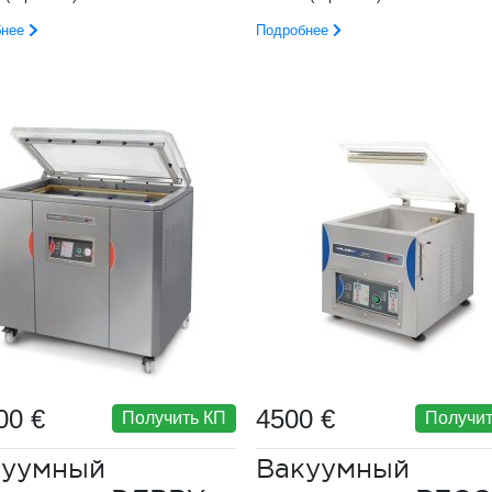
бнее
Подробнее
00 €
4500 €
Получить КП
Получит
куумный
Вакуумный