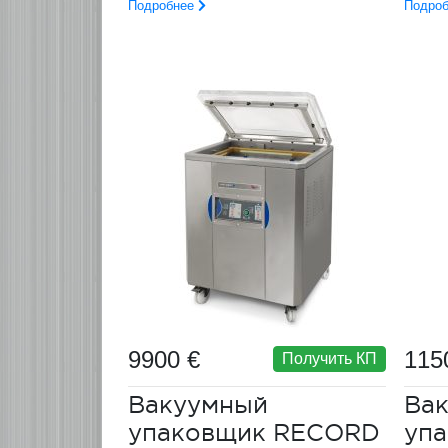
Подробнее
Подро
9900 €
115
Получить КП
Вакуумный
Ва
упаковщик RECORD
уп