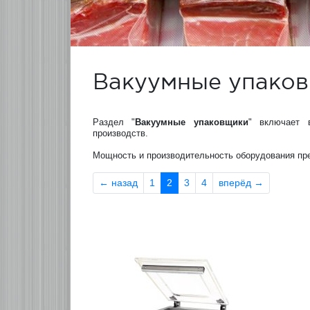
Вакуумные упако
Раздел "
Вакуумные упаковщики
" включает 
производств.
Мощность и производительность оборудования пре
←
назад
1
2
3
4
вперёд
→