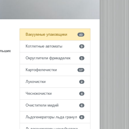
Вакуумные упаковщики
43
Котлетные автоматы
9
льших
Округлители фрикаделек
1
Картофелечистки
17
Лукочистки
2
Чеснокочистки
4
Очистители мидий
6
Льдогенераторы льда гранул
6
Льдогенераторы чешуйчатого