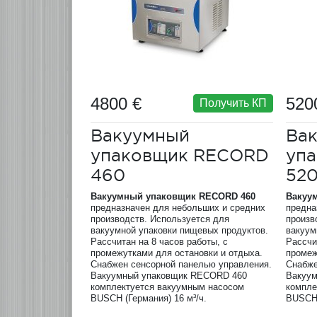
4800 €
520
Получить КП
Вакуумный
Ва
упаковщик RECORD
уп
460
52
Вакуумный упаковщик
RECORD
460
Вакуу
предназначен для небольших и средних
предна
производств. Используется для
произв
вакуумной упаковки пищевых продуктов.
вакуум
Рассчитан на 8 часов работы, с
Рассчи
промежутками для остановки и отдыха.
промеж
Снабжен сенсорной панелью управления.
Снабже
Вакуумный упаковщик RECORD 460
Вакуу
комплектуется вакуумным насосом
компле
BUSCH (Германия) 16 м³/ч.
BUSCH 