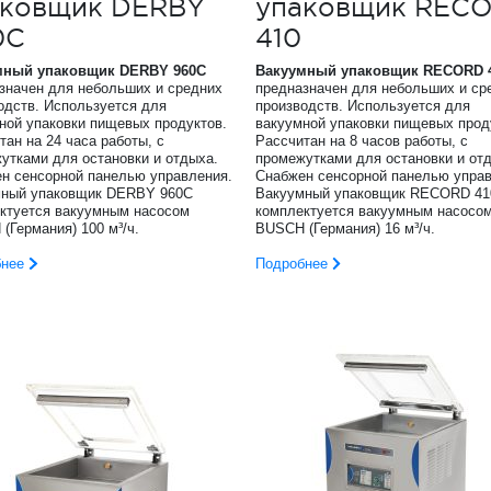
аковщик DERBY
упаковщик REC
0C
410
мный упаковщик
DERBY
960
C
Вакуумный упаковщик
RECORD
значен для небольших и средних
предназначен для небольших и ср
одств. Используется для
производств. Используется для
ной упаковки пищевых продуктов.
вакуумной упаковки пищевых прод
тан на 24 часа работы, с
Рассчитан на 8 часов работы, с
утками для остановки и отдыха.
промежутками для остановки и от
н сенсорной панелью управления.
Снабжен сенсорной панелью управ
мный упаковщик DERBY 960C
Вакуумный упаковщик RECORD 41
ктуется вакуумным насосом
комплектуется вакуумным насосо
(Германия) 100 м³/ч.
BUSCH (Германия) 16 м³/ч.
бнее
Подробнее