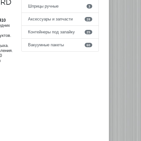
ORD
Шприцы ручные
3
Аксессуары и запчасти
28
410
едних
Контейнеры под запайку
25
уктов.
Вакуумные пакеты
дыха.
60
ления.
0
м