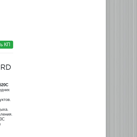
ь КП
ORD
520
C
едних
уктов.
дыха.
ления.
20C
м