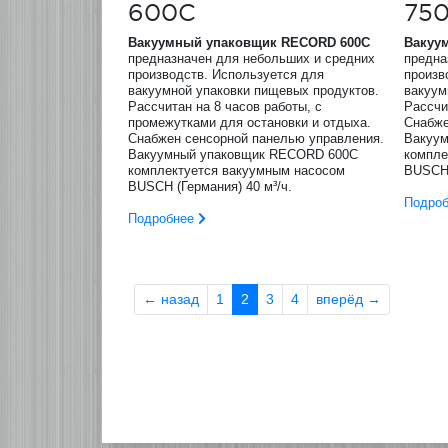
600C
75
Вакуумный упаковщик
RECORD
600
C
Вакуу
предназначен для небольших и средних
предна
производств. Используется для
произв
вакуумной упаковки пищевых продуктов.
вакуум
Рассчитан на 8 часов работы, с
Рассчи
промежутками для остановки и отдыха.
Снабже
Снабжен сенсорной панелью управления.
Вакуу
Вакуумный упаковщик RECORD 600C
компле
комплектуется вакуумным насосом
BUSCH 
BUSCH (Германия) 40 м³/ч.
Подро
Подробнее
←
назад
1
2
3
4
вперёд
→