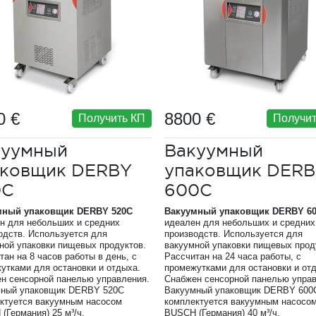
0 €
8800 €
Получить КП
Получит
куумный
Вакуумный
аковщик DERBY
упаковщик DER
0C
600C
мный упаковщик
DERBY
520
C
Вакуумный упаковщик
DERBY
6
н для небольших и средних
идеален для небольших и средних
одств. Используется для
производств. Используется для
ной упаковки пищевых продуктов.
вакуумной упаковки пищевых прод
тан на 8 часов работы в день, с
Рассчитан на 24 часа работы, с
утками для остановки и отдыха.
промежутками для остановки и от
н сенсорной панелью управления.
Снабжен сенсорной панелью управ
мный упаковщик DERBY 520C
Вакуумный упаковщик DERBY 600
ктуется вакуумным насосом
комплектуется вакуумным насосо
(Германия) 25 м³/ч.
BUSCH (Германия) 40 м³/ч.