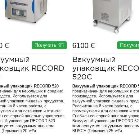
0 €
6100 €
Получить КП
Получит
куумный
Вакуумный
аковщик RECORD
упаковщик REC
0
520C
мный упаковщик
RECORD
520
Вакуумный упаковщик
RECORD
значен для небольших и средних
предназначен для небольших и ср
одств. Используется для
производств. Используется для
ной упаковки пищевых продуктов.
вакуумной упаковки пищевых прод
тан на 8 часов работы, с
Рассчитан на 8 часов работы, с
утками для остановки и отдыха.
промежутками для остановки и от
н сенсорной панелью управления.
Снабжен сенсорной панелью управ
мный упаковщик RECORD 520
Вакуумный упаковщик RECORD 5
ктуется вакуумным насосом
комплектуется вакуумным насосо
(Германия) 20 м³/ч.
BUSCH (Германия) 25 м³/ч.