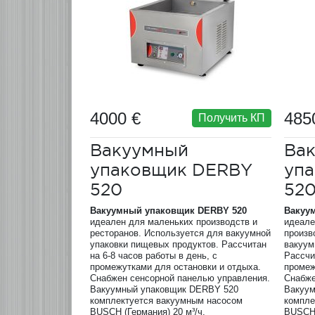
4000 €
485
Получить КП
Вакуумный
Ва
упаковщик DERBY
уп
520
52
Вакуумный упаковщик
DERBY
520
Вакуу
идеален для маленьких производств и
идеале
ресторанов. Используется для вакуумной
произв
упаковки пищевых продуктов. Рассчитан
вакуум
на 6-8 часов работы в день, с
Рассчи
промежутками для остановки и отдыха.
промеж
Снабжен сенсорной панелью управления.
Снабже
Вакуумный упаковщик DERBY 520
Вакуу
комплектуется вакуумным насосом
компле
BUSCH (Германия) 20 м³/ч.
BUSCH 