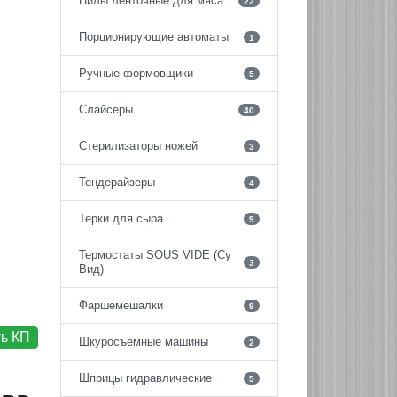
Пилы ленточные для мяса
22
Порционирующие автоматы
1
Ручные формовщики
5
Слайсеры
40
Стерилизаторы ножей
3
Тендерайзеры
4
Терки для сыра
9
Термостаты SOUS VIDE (Су
3
Вид)
Фаршемешалки
9
ь КП
Шкуросъемные машины
2
Шприцы гидравлические
5