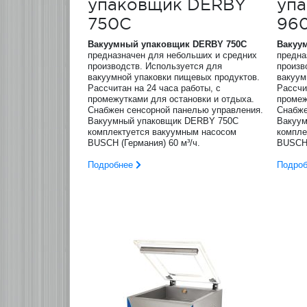
упаковщик DERBY
уп
750C
96
Вакуумный упаковщик
DERBY
750
C
Вакуу
предназначен для небольших и средних
предна
производств. Используется для
произв
вакуумной упаковки пищевых продуктов.
вакуум
Рассчитан на 24 часа работы, с
Рассчи
промежутками для остановки и отдыха.
промеж
Снабжен сенсорной панелью управления.
Снабже
Вакуумный упаковщик DERBY 750C
Вакуу
комплектуется вакуумным насосом
компле
BUSCH (Германия) 60 м³/ч.
BUSCH 
Подробнее
Подро