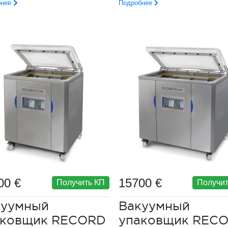
бнее
Подробнее
00 €
15700 €
Получить КП
Получит
куумный
Вакуумный
аковщик RECORD
упаковщик REC