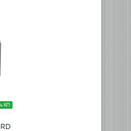
ь КП
ORD