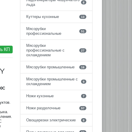
8
льда
Куттеры кухонные
13
Мясорубки
51
профессиональные
Мясорубки
ь КП
профессиональные с
27
охлаждением
Мясорубки промышленные
16
BY
Мясорубки промышленные с
9
охлаждением
00
C
Ножи кухонные
7
уктов.
Ножи разделочные
97
дыха.
ления.
Овощерезки электрические
8
C
м