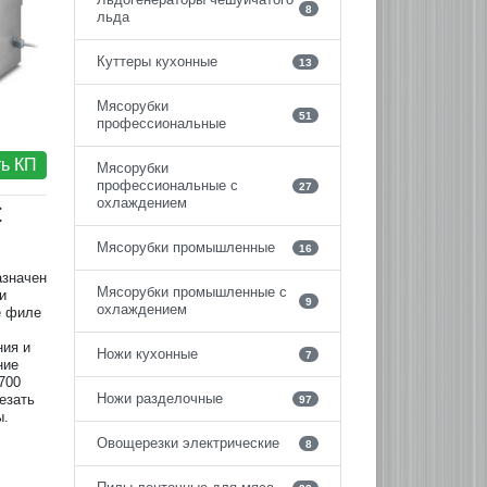
8
льда
Куттеры кухонные
13
Мясорубки
51
профессиональные
ь КП
Мясорубки
профессиональные с
27
охлаждением
C
Мясорубки промышленные
16
значен
Мясорубки промышленные с
и
9
охлаждением
е филе
ния и
Ножи кухонные
7
ние
700
Ножи разделочные
езать
97
ы.
Овощерезки электрические
8