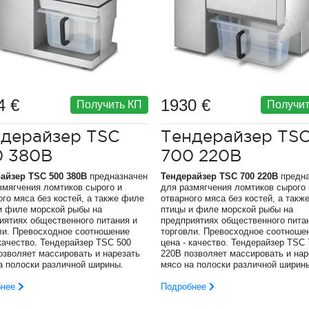
4 €
1930 €
Получить КП
Получит
ндерайзер TSC
Тендерайзер TS
0 380В
700 220В
айзер TSC 500 380В
предназначен
Тендерайзер TSC 700 220В
предна
змягчения ломтиков сырого и
для размягчения ломтиков сырого 
ого мяса без костей, а также филе
отварного мяса без костей, а такж
и филе морской рыбы на
птицы и филе морской рыбы на
иятиях общественного питания и
предприятиях общественного пита
ли. Превосходное соотношение
торговли. Превосходное соотноше
 качество. Тендерайзер TSC 500
цена - качество. Тендерайзер TSC 
озволяет массировать и нарезать
220В позволяет массировать и нар
а полоски различной ширины.
мясо на полоски различной ширин
бнее
Подробнее