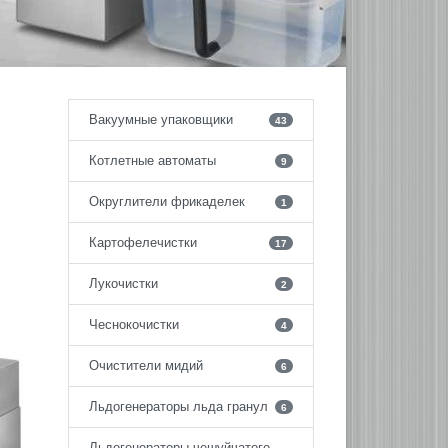
Вакуумные упаковщики
43
Котлетные автоматы
9
Округлители фрикаделек
1
Картофелечистки
17
Лукочистки
2
Чеснокочистки
4
Очистители мидий
6
Льдогенераторы льда гранул
6
Льдогенераторы чешуйчатого