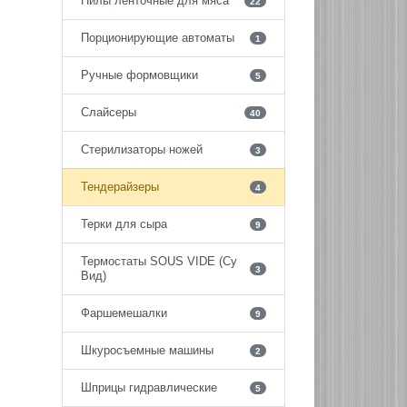
Пилы ленточные для мяса
22
Порционирующие автоматы
1
Ручные формовщики
5
Слайсеры
40
Стерилизаторы ножей
3
Тендерайзеры
4
Терки для сыра
9
Термостаты SOUS VIDE (Су
3
Вид)
Фаршемешалки
9
Шкуросъемные машины
2
Шприцы гидравлические
5