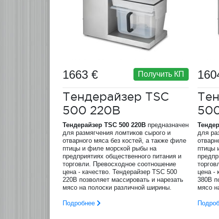
1663 €
160
Получить КП
Тендерайзер TSC
Те
500 220В
50
Тендерайзер TSC 500 220В
предназначен
Тендер
для размягчения ломтиков сырого и
для ра
отварного мяса без костей, а также филе
отварн
птицы и филе морской рыбы на
птицы 
предприятиях общественного питания и
предпр
торговли. Превосходное соотношение
торгов
цена - качество. Тендерайзер TSC 500
цена -
220В позволяет массировать и нарезать
380В п
мясо на полоски различной ширины.
мясо н
Подробнее
Подро