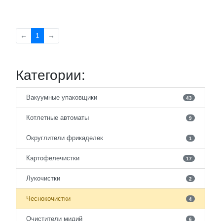
←
1
→
Категории:
Вакуумные упаковщики
43
Котлетные автоматы
9
Округлители фрикаделек
1
Картофелечистки
17
Лукочистки
2
Чеснокочистки
4
Очистители мидий
6