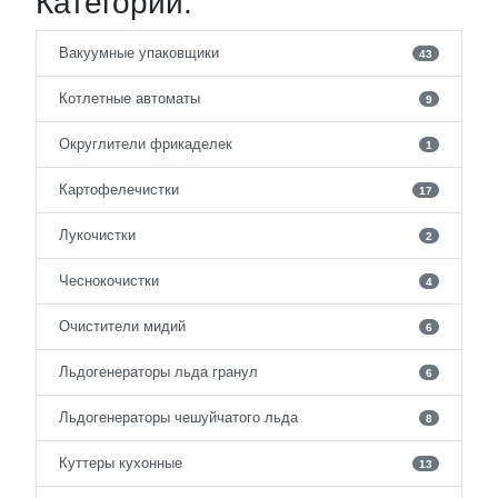
Категории:
Вакуумные упаковщики
43
Котлетные автоматы
9
Округлители фрикаделек
1
Картофелечистки
17
Лукочистки
2
Чеснокочистки
4
Очистители мидий
6
Льдогенераторы льда гранул
6
Льдогенераторы чешуйчатого льда
8
Куттеры кухонные
13