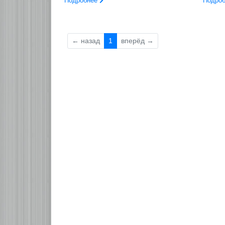
Подробнее
Подро
←
назад
1
вперёд
→