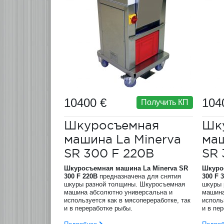
10400 €
104
Получить КП
Шкуросъемная
Шк
машина La Minerva
маш
SR 300 F 220В
SR 
Шкуросъемная машина La Minerva SR
Шкуро
300 F 220В
предназначена для снятия
300 F 
шкуры разной толщины. Шкуросъемная
шкуры 
машина абсолютно универсальна и
машина
используется как в мясопереработке, так
исполь
и в переработке рыбы.
и в пе