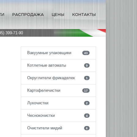
ТИ
РАСПРОДАЖА
ЦЕНЫ
КОНТАКТЫ
95) 399-71-90
Вакуумные упаковщики
43
Котлетные автоматы
9
Округлители фрикаделек
1
Картофелечистки
17
Лукочистки
2
Чеснокочистки
4
Очистители мидий
6