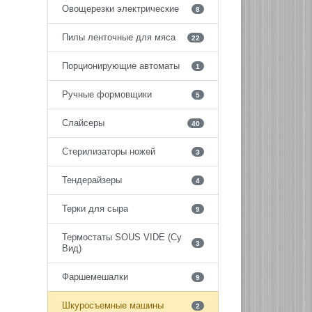
Овощерезки электрические
8
Пилы ленточные для мяса
22
Порционирующие автоматы
1
Ручные формовщики
5
Слайсеры
40
Стерилизаторы ножей
3
Тендерайзеры
4
Терки для сыра
9
Термостаты SOUS VIDE (Су
3
Вид)
Фаршемешалки
9
Шкуросъемные машины
2