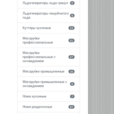
Льдогенераторы льда гранул
6
Льдогенераторы чешуйчатого
8
льда
Куттеры кухонные
13
Мясорубки
51
профессиональные
Мясорубки
профессиональные с
27
охлаждением
Мясорубки промышленные
16
Мясорубки промышленные с
9
охлаждением
Ножи кухонные
7
Ножи разделочные
97