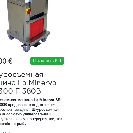
00 €
Получить КП
уросъемная
ина La Minerva
300 F 380В
съемная машина La Minerva SR
380В
предназначена для снятия
разной толщины. Шкуросъемная
 абсолютно универсальна и
зуется как в мясопереработке, так
реработке рыбы.