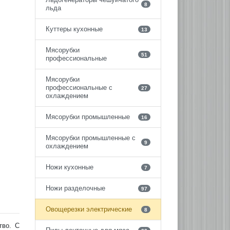
8
льда
Куттеры кухонные
13
Мясорубки
51
профессиональные
Мясорубки
профессиональные с
27
охлаждением
Мясорубки промышленные
16
Мясорубки промышленные с
9
охлаждением
Ножи кухонные
7
Ножи разделочные
97
Овощерезки электрические
8
тво. С