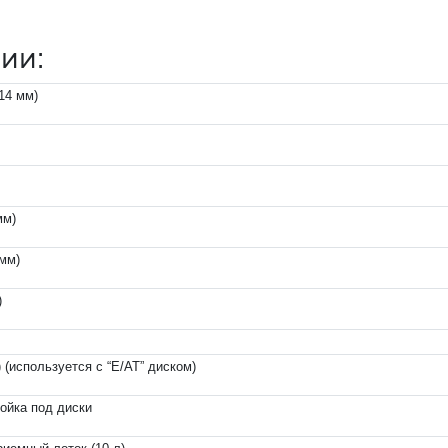
ии:
-14 мм)
мм)
 мм)
)
) (используется с “E/AT” диском)
ойка под диски