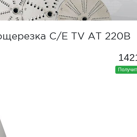
ощерезка C/E TV AT 220B
142
Получит