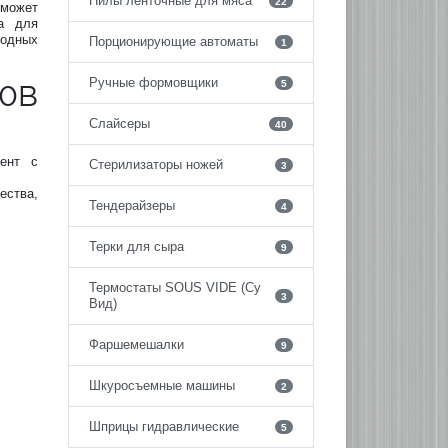
Пилы ленточные для мяса
22
 может
на для
лодных
Порционирующие автоматы
1
Ручные формовщики
5
0B
Слайсеры
40
ент с
Стерилизаторы ножей
3
ества,
Тендерайзеры
4
Терки для сыра
9
Термостаты SOUS VIDE (Су
3
Вид)
Фаршемешалки
9
Шкуросъемные машины
2
Шприцы гидравлические
5