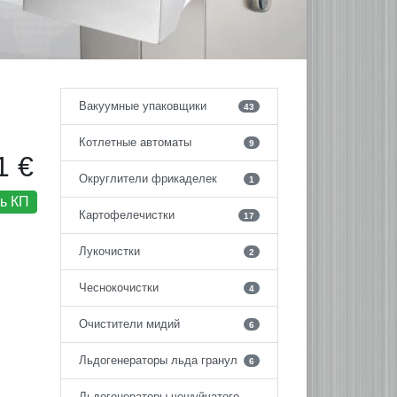
Вакуумные упаковщики
43
Котлетные автоматы
9
1 €
Округлители фрикаделек
1
ь КП
Картофелечистки
17
Лукочистки
2
Чеснокочистки
4
Очистители мидий
6
Льдогенераторы льда гранул
6
Льдогенераторы чешуйчатого