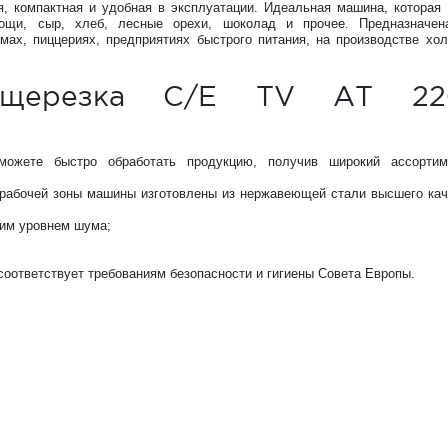
, компактная и удобная в эксплуатации. Идеальная машина, которая
ощи, сыр, хлеб, лесные орехи, шоколад и прочее. Предназначе
амах, пиццериях, предприятиях быстрого питания, на производстве хо
вощерезка C/E TV AT 22
можете быстро обработать продукцию, получив широкий ассортим
 рабочей зоны машины изготовлены из нержавеющей стали высшего кач
ким уровнем шума;
соответствует требованиям безопасности и гигиены Совета Европы.