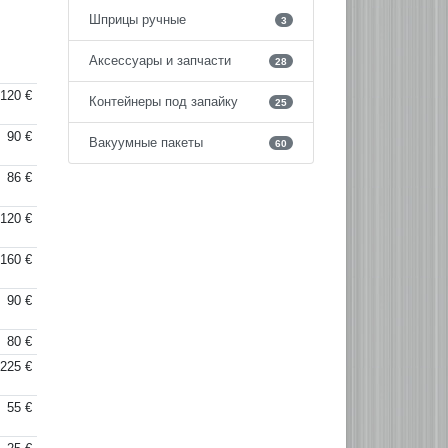
Шприцы ручные
3
Аксессуары и запчасти
28
120 €
Контейнеры под запайку
25
90 €
Вакуумные пакеты
60
86 €
120 €
160 €
90 €
80 €
225 €
55 €