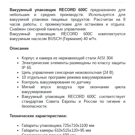
Вакуумный упаковщик
RECORD
600
C
предназначен для
небольших и средних производств. Используется для
вакуумной упаковки пищевых продуктов. Рассчитан на 8
часов работы, с промежутками для остановки и отдыха.
Снабжен сенсорной панелью управления.
Вакуумный упаковщик RECORD 600C комплектуется
вакуумным насосом BUSCH (Германия) 40 м³/ч.
Описание
Корпус и камера из нержавеющей стали AISI 304
Электрические элементы размещены по классу защиты
IP 65
Цепь управления сенсорная низковольтная (24 В)
10 отдельных программ режима вакуумирования
Контроль вакуумирования по датчику
Мягкий впуск воздуха при окончании цикла
вакуумирования
Вакуумный упаковщик RECORD 600C соответствует
стандартам Совета Европы и России по гигиене и
безопасности.
Технические характеристики:
Габариты упаковщика 725х710х1100 мм
Габариты камеры 610х515х120+95 мм