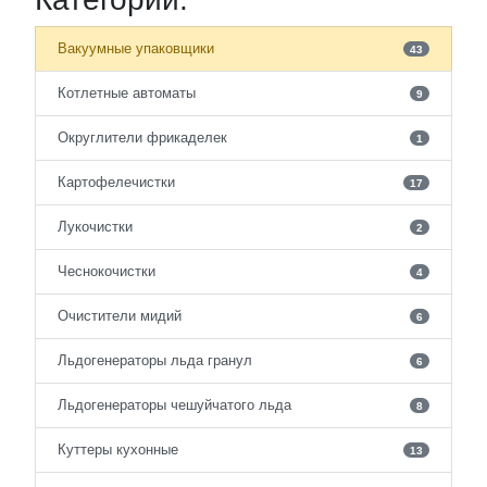
Вакуумные упаковщики
43
Котлетные автоматы
9
Округлители фрикаделек
1
Картофелечистки
17
Лукочистки
2
Чеснокочистки
4
Очистители мидий
6
Льдогенераторы льда гранул
6
Льдогенераторы чешуйчатого льда
8
Куттеры кухонные
13