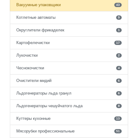
Вакуумные упаковщики
43
Котлетные автоматы
9
Округлители фрикаделек
1
Картофелечистки
17
Лукочистки
2
Чеснокочистки
4
Очистители мидий
6
Льдогенераторы льда гранул
6
Льдогенераторы чешуйчатого льда
8
Куттеры кухонные
13
Мясорубки профессиональные
51