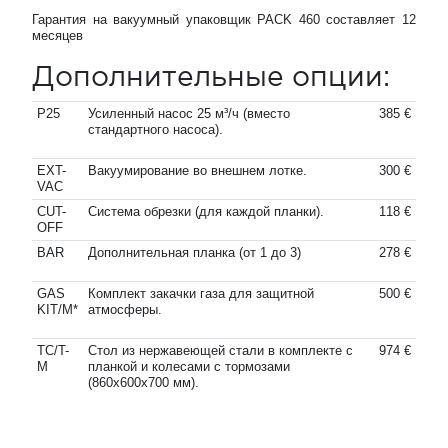
Гарантия на вакуумный упаковщик PACK 460 составляет 12
месяцев
Дополнительные опции:
P25
Усиленный насос 25 м³/ч (вместо
385 €
стандартного насоса).
EXT-
Вакуумирование во внешнем лотке.
300 €
VAC
CUT-
Система обрезки (для каждой планки).
118 €
OFF
BAR
Дополнительная планка (от 1 до 3)
278 €
GAS
Комплект закачки газа для защитной
500 €
KIT/M*
атмосферы.
TC/T-
Стол из нержавеющей стали в комплекте с
974 €
M
планкой и колесами с тормозами
(860х600х700 мм).