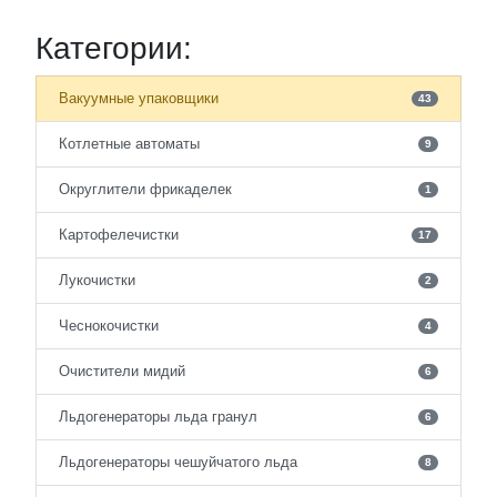
Категории:
Вакуумные упаковщики
43
Котлетные автоматы
9
Округлители фрикаделек
1
Картофелечистки
17
Лукочистки
2
Чеснокочистки
4
Очистители мидий
6
Льдогенераторы льда гранул
6
Льдогенераторы чешуйчатого льда
8