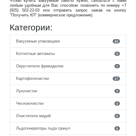
Чтобы купить вакуумные пакеты нужно, связаться с нами
любым удобным для Вас способом: позвонить по номеру +7
(925) 502-22-03 или отправить запрос нажав на кнопку
"Получить КП" (коммерческое предложение).
Категории:
Вакуумные упаковщики
43
Котлетные автоматы
9
Округлители фрикаделек
1
Картофелечистки
17
Лукочистки
2
Чеснокочистки
4
Очистители мидий
6
Льдогенераторы льда гранул
6