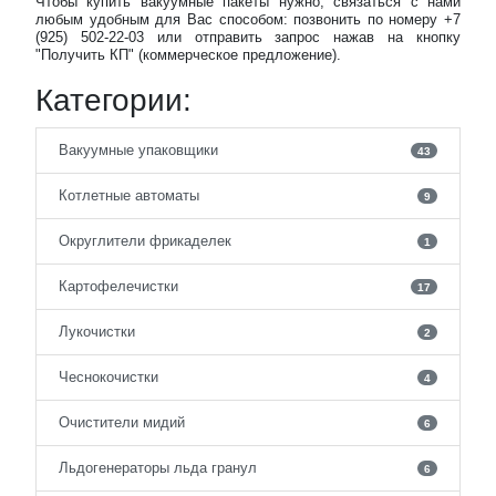
Чтобы купить вакуумные пакеты нужно, связаться с нами
любым удобным для Вас способом: позвонить по номеру +7
(925) 502-22-03 или отправить запрос нажав на кнопку
"Получить КП" (коммерческое предложение).
Категории:
Вакуумные упаковщики
43
Котлетные автоматы
9
Округлители фрикаделек
1
Картофелечистки
17
Лукочистки
2
Чеснокочистки
4
Очистители мидий
6
Льдогенераторы льда гранул
6