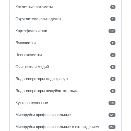
Котлетные автоматы
9
Округлители фрикаделек
1
Картофелечистки
17
Лукочистки
2
Чеснокочистки
4
Очистители мидий
6
Льдогенераторы льда гранул
6
Льдогенераторы чешуйчатого льда
8
Куттеры кухонные
13
Мясорубки профессиональные
51
Мясорубки профессиональные с охлаждением
27