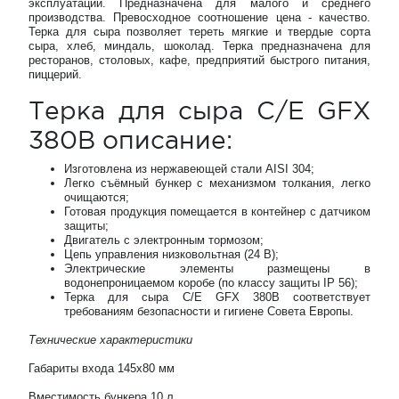
эксплуатации. Предназначена для малого и среднего
производства. Превосходное соотношение цена - качество.
Терка для сыра позволяет тереть мягкие и твердые сорта
сыра, хлеб, миндаль, шоколад. Терка предназначена для
ресторанов, столовых, кафе, предприятий быстрого питания,
пиццерий.
Терка для сыра C/E GFX
380В описание:
Изготовлена из нержавеющей стали AISI 304;
Легко съёмный бункер с механизмом толкания, легко
очищаются;
Готовая продукция помещается в контейнер с датчиком
защиты;
Двигатель с электронным тормозом;
Цепь управления низковольтная (24 В);
Электрические элементы размещены в
водонепроницаемом коробе (по классу защиты IP 56);
Терка для сыра C/E GFX 380В соответствует
требованиям безопасности и гигиене Совета Европы.
Технические характеристики
Габариты входа 145х80 мм
Вместимость бункера 10 л