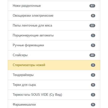
Ножи разделочные
97
Овощерезки электрические
8
Пилы ленточные для мяса
22
Порционирующие автоматы
1
Ручные формовщики
5
Слайсеры
40
Стерилизаторы ножей
3
Тендерайзеры
4
Терки для сыра
9
Термостаты SOUS VIDE (Су Вид)
3
Фаршемешалки
9