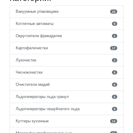
Вакуумные упаковщики
43
Котлетные автоматы
9
Округлители фрикаделек
1
Картофелечистки
17
Лукочистки
2
Чеснокочистки
4
Очистители мидий
6
Льдогенераторы льда гранул
6
Льдогенераторы чешуйчатого льда
8
Куттеры кухонные
13