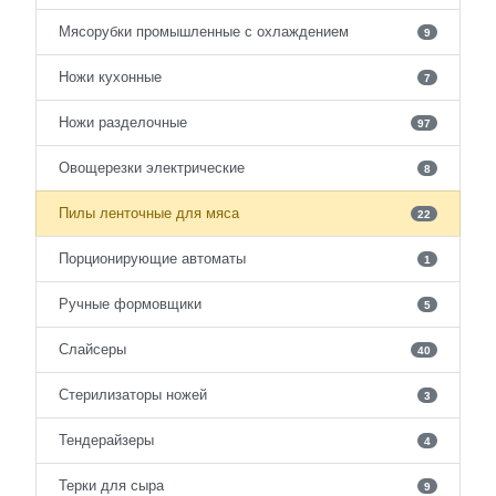
Мясорубки промышленные с охлаждением
9
Ножи кухонные
7
Ножи разделочные
97
Овощерезки электрические
8
Пилы ленточные для мяса
22
Порционирующие автоматы
1
Ручные формовщики
5
Слайсеры
40
Стерилизаторы ножей
3
Тендерайзеры
4
Терки для сыра
9