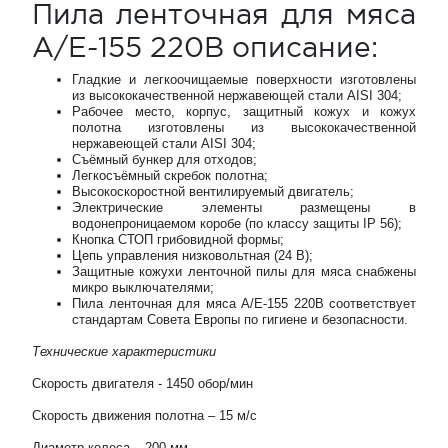
Пила ленточная для мяса
A/E-155 220В описание:
Гладкие и легкоочищаемые поверхности изготовлены
из высококачественной нержавеющей стали AISI 304;
Рабочее место, корпус, защитный кожух и кожух
полотна изготовлены из высококачественной
нержавеющей стали AISI 304;
Съёмный бункер для отходов;
Легкосъёмный скребок полотна;
Высокоскоростной вентилируемый двигатель;
Электрические элементы размещены в
водонепроницаемом коробе (по классу защиты IP 56);
Кнопка СТОП грибовидной формы;
Цепь управления низковольтная (24 В);
Защитные кожухи ленточной пилы для мяса снабжены
микро выключателями;
Пила ленточная для мяса A/E-155 220В соответствует
стандартам Совета Европы по гигиене и безопасности.
Технические характеристики
Скорость двигателя - 1450 обор/мин
Скорость движения полотна – 15 м/с
Диаметр колеса – 200 мм