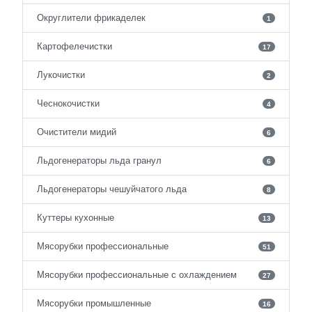
Округлители фрикаделек
1
Картофелечистки
17
Лукочистки
2
Чеснокочистки
4
Очистители мидий
6
Льдогенераторы льда гранул
6
Льдогенераторы чешуйчатого льда
8
Куттеры кухонные
13
Мясорубки профессиональные
51
Мясорубки профессиональные с охлаждением
27
Мясорубки промышленные
16