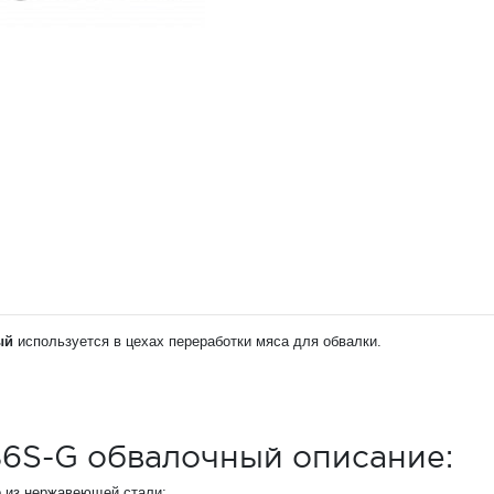
ый
используется в цехах переработки мяса для обвалки.
6S-G обвалочный описание:
о из нержавеющей стали;