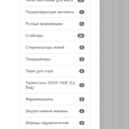
Пилы ленточные для мяса
22
Порционирующие автоматы
1
Ручные формовщики
5
Слайсеры
40
Стерилизаторы ножей
3
Тендерайзеры
4
Терки для сыра
9
Термостаты SOUS VIDE (Су
3
Вид)
Фаршемешалки
9
Шкуросъемные машины
2
Шприцы гидравлические
5