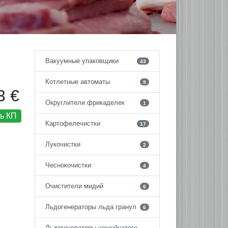
Вакуумные упаковщики
43
Котлетные автоматы
9
3 €
Округлители фрикаделек
1
ь КП
Картофелечистки
17
Лукочистки
2
Чеснокочистки
4
Очистители мидий
6
Льдогенераторы льда гранул
6
Льдогенераторы чешуйчатого