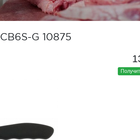
CB6S-G 10875
1
Получит