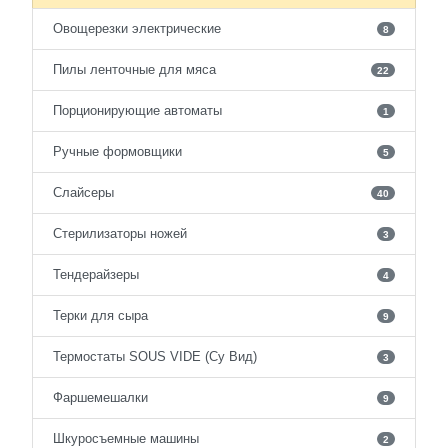
Овощерезки электрические
8
Пилы ленточные для мяса
22
Порционирующие автоматы
1
Ручные формовщики
5
Слайсеры
40
Стерилизаторы ножей
3
Тендерайзеры
4
Терки для сыра
9
Термостаты SOUS VIDE (Су Вид)
3
Фаршемешалки
9
Шкуросъемные машины
2