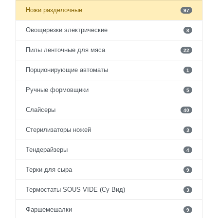
Ножи разделочные
97
Овощерезки электрические
8
Пилы ленточные для мяса
22
Порционирующие автоматы
1
Ручные формовщики
5
Слайсеры
40
Стерилизаторы ножей
3
Тендерайзеры
4
Терки для сыра
9
Термостаты SOUS VIDE (Су Вид)
3
Фаршемешалки
9