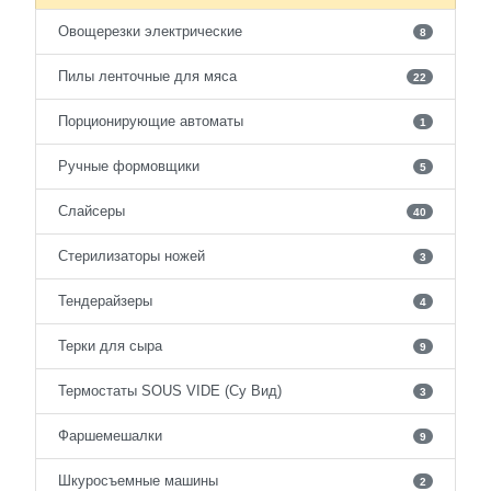
Овощерезки электрические
8
Пилы ленточные для мяса
22
Порционирующие автоматы
1
Ручные формовщики
5
Слайсеры
40
Стерилизаторы ножей
3
Тендерайзеры
4
Терки для сыра
9
Термостаты SOUS VIDE (Су Вид)
3
Фаршемешалки
9
Шкуросъемные машины
2