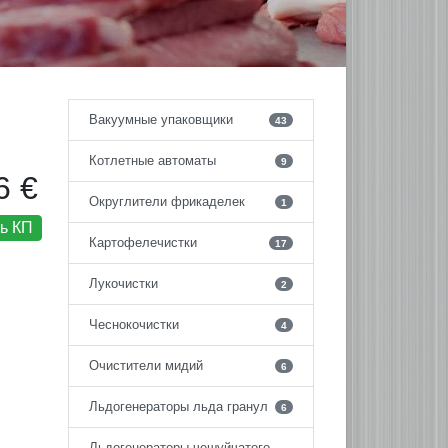
Вакуумные упаковщики
43
Котлетные автоматы
9
6 €
Округлители фрикаделек
1
ь КП
Картофелечистки
17
Лукочистки
2
Чеснокочистки
4
Очистители мидий
6
Льдогенераторы льда гранул
6
Льдогенераторы чешуйчатого