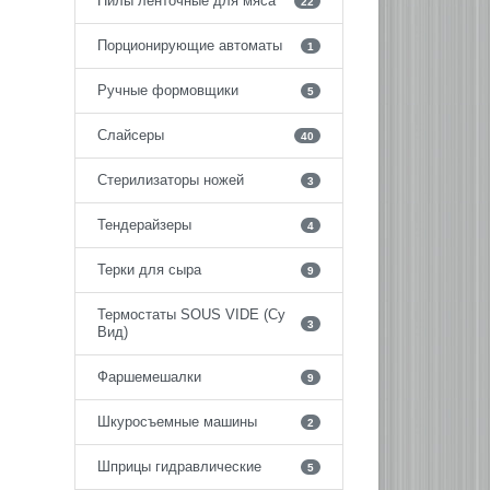
Пилы ленточные для мяса
22
Порционирующие автоматы
1
Ручные формовщики
5
Слайсеры
40
Стерилизаторы ножей
3
Тендерайзеры
4
Терки для сыра
9
Термостаты SOUS VIDE (Су
3
Вид)
Фаршемешалки
9
Шкуросъемные машины
2
Шприцы гидравлические
5