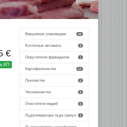
Вакуумные упаковщики
43
Котлетные автоматы
9
5 €
Округлители фрикаделек
1
ь КП
Картофелечистки
17
Лукочистки
2
Чеснокочистки
4
Очистители мидий
6
Льдогенераторы льда гранул
6
Льдогенераторы чешуйчатого