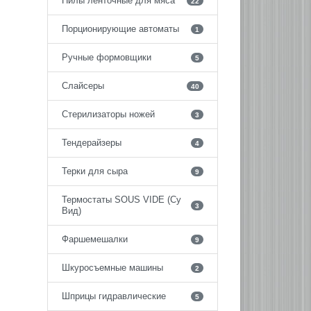
Пилы ленточные для мяса
22
Порционирующие автоматы
1
Ручные формовщики
5
Слайсеры
40
Стерилизаторы ножей
3
Тендерайзеры
4
Терки для сыра
9
Термостаты SOUS VIDE (Су
3
Вид)
Фаршемешалки
9
Шкуросъемные машины
2
Шприцы гидравлические
5