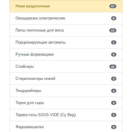
Ножи разделочные
97
Овощерезки электрические
8
Пилы ленточные для мяса
22
Порционирующие автоматы
1
Ручные формовщики
5
Слайсеры
40
Стерилизаторы ножей
3
Тендерайзеры
4
Терки для сыра
9
Термостаты SOUS VIDE (Су Вид)
3
Фаршемешалки
9