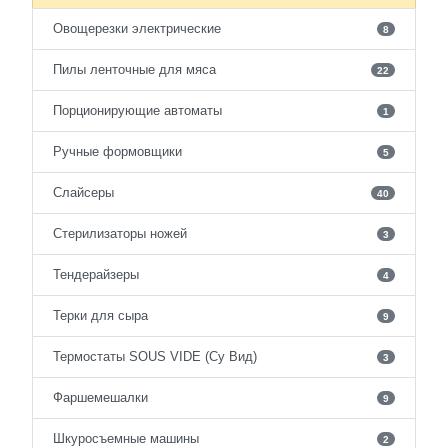
Овощерезки электрические
8
Пилы ленточные для мяса
22
Порционирующие автоматы
1
Ручные формовщики
5
Слайсеры
40
Стерилизаторы ножей
3
Тендерайзеры
4
Терки для сыра
9
Термостаты SOUS VIDE (Су Вид)
3
Фаршемешалки
9
Шкуросъемные машины
2