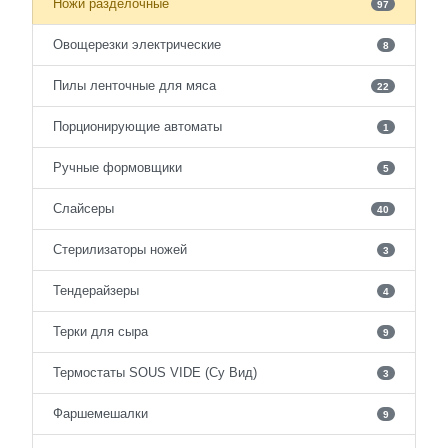
Ножи разделочные
97
Овощерезки электрические
8
Пилы ленточные для мяса
22
Порционирующие автоматы
1
Ручные формовщики
5
Слайсеры
40
Стерилизаторы ножей
3
Тендерайзеры
4
Терки для сыра
9
Термостаты SOUS VIDE (Су Вид)
3
Фаршемешалки
9