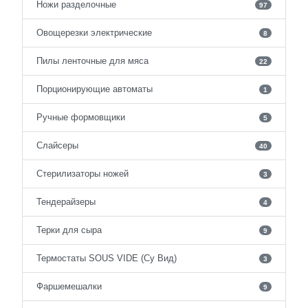
Ножи разделочные
97
Овощерезки электрические
8
Пилы ленточные для мяса
22
Порционирующие автоматы
1
Ручные формовщики
5
Слайсеры
40
Стерилизаторы ножей
3
Тендерайзеры
4
Терки для сыра
9
Термостаты SOUS VIDE (Су Вид)
3
Фаршемешалки
9