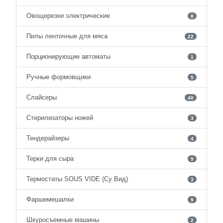
Овощерезки электрические
8
Пилы ленточные для мяса
22
Порционирующие автоматы
1
Ручные формовщики
5
Слайсеры
40
Стерилизаторы ножей
3
Тендерайзеры
4
Терки для сыра
9
Термостаты SOUS VIDE (Су Вид)
3
Фаршемешалки
9
Шкуросъемные машины
2