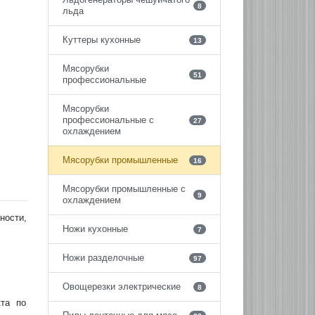
8
льда
Куттеры кухонные
13
Мясорубки
51
профессиональные
Мясорубки
профессиональные с
27
охлаждением
Мясорубки промышленные
16
Мясорубки промышленные с
9
охлаждением
ности,
Ножи кухонные
7
Ножи разделочные
97
Овощерезки электрические
8
кта по