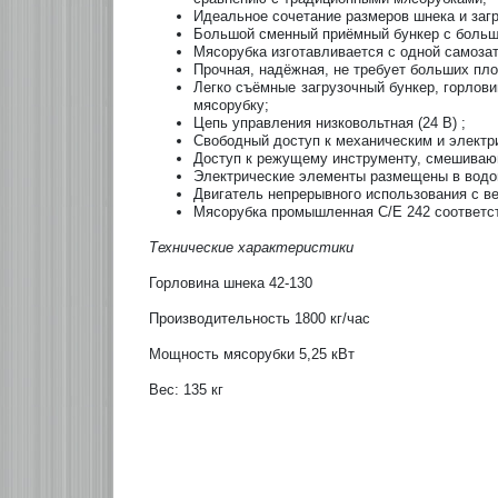
Идеальное сочетание размеров шнека и заг
Большой сменный приёмный бункер с большо
Мясорубка изготавливается с одной самоз
Прочная, надёжная, не требует больших пл
Легко съёмные загрузочный бункер, горлов
мясорубку;
Цепь управления низковольтная (24 В) ;
Свободный доступ к механическим и электр
Доступ к режущему инструменту, смешиваю
Электрические элементы размещены в водон
Двигатель непрерывного использования с в
Мясорубка промышленная C/E 242 соответст
Технические характеристики
Горловина шнека 42-130
Производительность 1800 кг/час
Мощность мясорубки 5,25 кВт
Вес: 135 кг