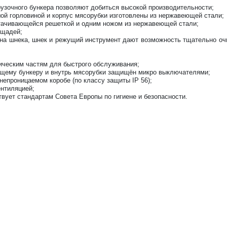
рузочного бункера позволяют добиться высокой производительности;
й горловиной и корпус мясорубки изготовлены из нержавеющей стали;
атачивающейся решеткой и одним ножом из нержавеющей стали;
ощадей;
ина шнека, шнек и режущий инструмент дают возможность тщательно оч
ическим частям для быстрого обслуживания;
щему бункеру и внутрь мясорубки защищён микро выключателями;
епроницаемом коробе (по классу защиты IP 56);
ентиляцией;
вует стандартам Совета Европы по гигиене и безопасности.