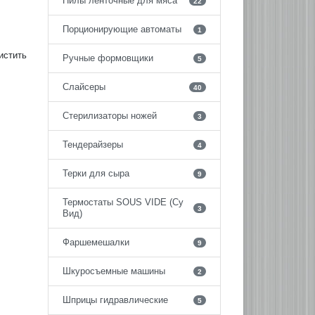
Пилы ленточные для мяса
22
Порционирующие автоматы
1
истить
Ручные формовщики
5
Слайсеры
40
Стерилизаторы ножей
3
Тендерайзеры
4
Терки для сыра
9
Термостаты SOUS VIDE (Су
3
Вид)
Фаршемешалки
9
Шкуросъемные машины
2
Шприцы гидравлические
5