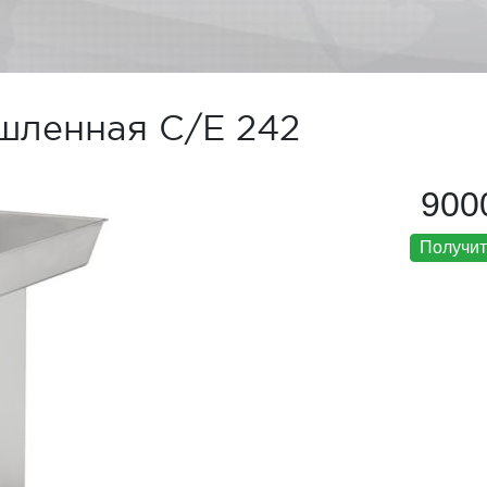
шленная C/E 242
900
Получит