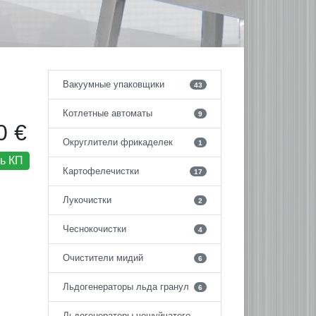
Вакуумные упаковщики
43
Котлетные автоматы
9
0 €
Округлители фрикаделек
1
ь КП
Картофелечистки
17
Лукочистки
2
Чеснокочистки
4
Очистители мидий
6
Льдогенераторы льда гранул
6
Льдогенераторы чешуйчатого