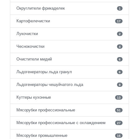
Округлители фрикаделек
1
Картофелечистки
17
Лукочистки
2
Чеснокочистки
4
Очистители мидий
6
Льдогенераторы льда гранул
6
Льдогенераторы чешуйчатого льда
8
Куттеры кухонные
13
Мясорубки профессиональные
51
Мясорубки профессиональные с охлаждением
27
Мясорубки промышленные
16