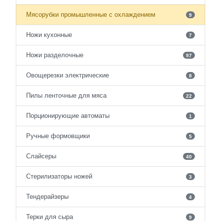
Мясорубки промышленные с охлаждением
9
Ножи кухонные
7
Ножи разделочные
97
Овощерезки электрические
8
Пилы ленточные для мяса
22
Порционирующие автоматы
1
Ручные формовщики
5
Слайсеры
40
Стерилизаторы ножей
3
Тендерайзеры
4
Терки для сыра
9