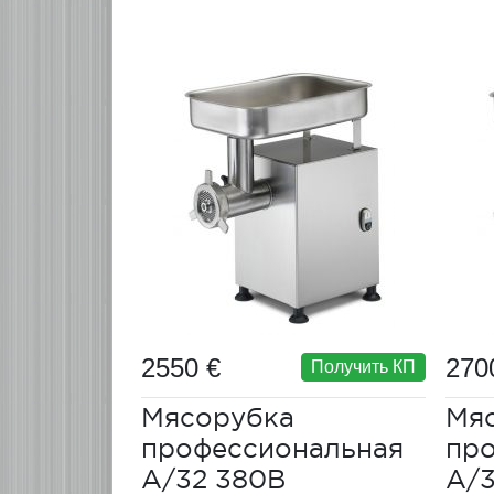
2550 €
270
Получить КП
Мясорубка
Мя
профессиональная
пр
A/32 380В
A/3