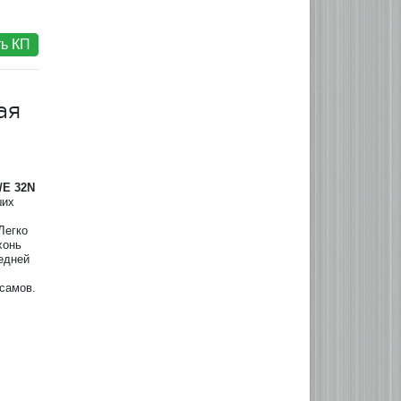
ь КП
ая
/E 32N
ших
Легко
хонь
едней
самов.