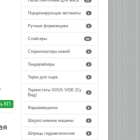
Пилы ленточные для мяса
22
Порционирующие автоматы
1
Ручные формовщики
5
Слайсеры
40
Стерилизаторы ножей
3
Тендерайзеры
4
Терки для сыра
9
Термостаты SOUS VIDE (Су
3
Вид)
ь КП
Фаршемешалки
9
Шкуросъемные машины
2
ая
Шприцы гидравлические
5