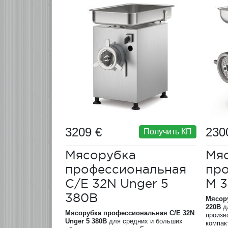
3209 €
230
Получить КП
Мясорубка
Мя
профессиональная
пр
C/E 32N Unger 5
М 3
380В
Мясор
220В
д
Мясорубка профессиональная C/E 32N
произв
Unger 5 380В
для средних и больших
компак