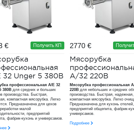
3 €
2770 €
Получить КП
Получит
сорубка
Мясорубка
офессиональная
профессиональн
 32 Unger 5 380В
A/32 220В
убка профессиональная A/E 32
Мясорубка профессиональная A
5 380В
для средних и больших
220В
для небольших и средних об
в производства. Быстрая,
производства. Быстрая, надежная,
ая, компактная мясорубка. Легко
компактная мясорубка. Легко очищ
тся. Предназначена для цехов
Предназначена для кухонь отелей,
реработки малой
предприятий общепита, фабрик-ку
одительности, предприятий
универсамов.
та, фабрик-кухонь и универсамов.
Подробнее
бнее