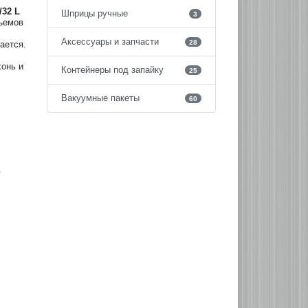
32 L
Шприцы ручные
3
ъемов
Аксессуары и запчасти
28
ается.
хонь и
Контейнеры под запайку
25
Вакуумные пакеты
60