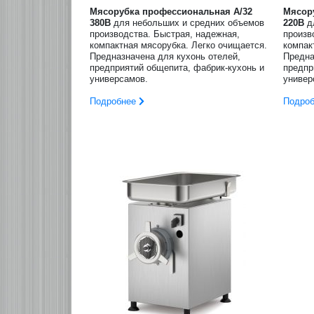
Мясорубка профессиональная A/32
Мясор
380В
для небольших и средних объемов
220В
д
производства. Быстрая, надежная,
произв
компактная мясорубка. Легко очищается.
компак
Предназначена для кухонь отелей,
Предна
предприятий общепита, фабрик-кухонь и
предпр
универсамов.
универ
Подробнее
Подро