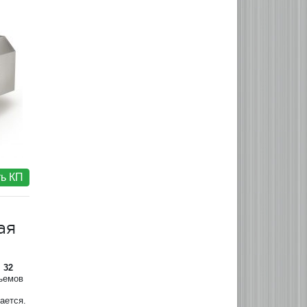
ь КП
ая
 32
ъемов
ается.