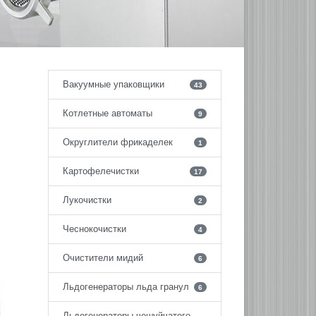
Вакуумные упаковщики
43
Котлетные автоматы
9
Округлители фрикаделек
1
Картофелечистки
17
Лукочистки
2
Чеснокочистки
4
Очистители мидий
6
Льдогенераторы льда гранул
6
Льдогенераторы чешуйчатого