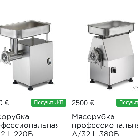
0 €
2500 €
Получить КП
Получит
сорубка
Мясорубка
офессиональная
профессиональн
2 L 220В
A/32 L 380В