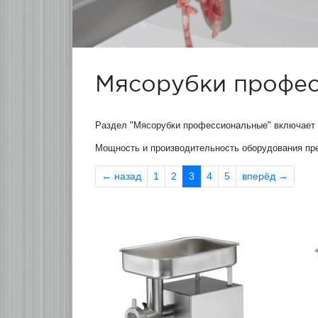
Мясорубки профе
Раздел "Мясорубки профессиональные" включает в
Мощность и производительность оборудования пре
←
назад
1
2
3
4
5
вперёд
→