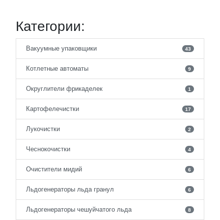
Категории:
Вакуумные упаковщики
43
Котлетные автоматы
9
Округлители фрикаделек
1
Картофелечистки
17
Лукочистки
2
Чеснокочистки
4
Очистители мидий
6
Льдогенераторы льда гранул
6
Льдогенераторы чешуйчатого льда
8