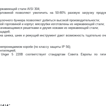
ержавеющей стали AISI 304;
ловиной позволяют увеличить на 50-80% разовую загрузку проду
рузочного бункера позволяют добиться высокой производительности;
й горловиной и корпус мясорубки изготовлены из нержавеющей стали;
атачивающимися решетками и двумя ножами из нержавеющей стали;
ощадей;
ина шнека, шнек и режущий инструмент дают возможность тщательно оч
епроницаемом коробе (по классу защиты IP 56);
ентиляцией;
Unger 5 220В соответствует стандартам Совета Европы по гиги
ии: