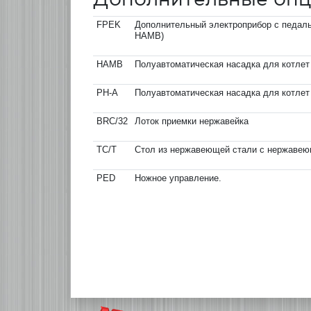
FPEK
Дополнительный электроприбор с педаль
HAMB)
HAMB
Полуавтоматическая насадка для котлет
PH-A
Полуавтоматическая насадка для котлет
BRC/32
Лоток приемки нержавейка
TC/T
Стол из нержавеющей стали с нержавеющ
PED
Ножное управление.