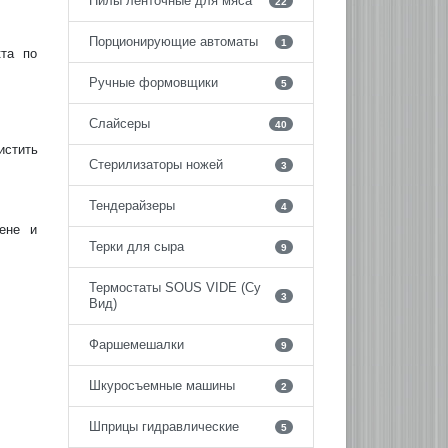
Пилы ленточные для мяса
22
Порционирующие автоматы
1
кта по
Ручные формовщики
5
Слайсеры
40
истить
Стерилизаторы ножей
3
Тендерайзеры
4
ене и
Терки для сыра
9
Термостаты SOUS VIDE (Су
3
Вид)
Фаршемешалки
9
Шкуросъемные машины
2
Шприцы гидравлические
5