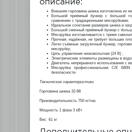
описание:
Внешняя горловина шнека изготовлена из н
Большой приёмный бункер с большой гор
сравнению с традиционными мясорубками;
Идеальное сочетание размеров шнека и заг
Большой сменный приёмный бункер с большо
Мясорубка изготавливается с тремя самоз
Прочная, надёжная, не требует больших пл
Легко съёмные загрузочный бункер, горлов
мясорубку;
Цепь управления низковольтная (24 В) ;
Электрические элементы размещены в водон
Двигатель непрерывного использования с в
Мясорубка профессиональная C/E 680N 
безопасности.
Технические характеристики
Горловина шнека 32-98
Производительность 750 кг/час
Мощность 1 фаза 3 кВт
Вес: 61 кг
Дополнительные опц