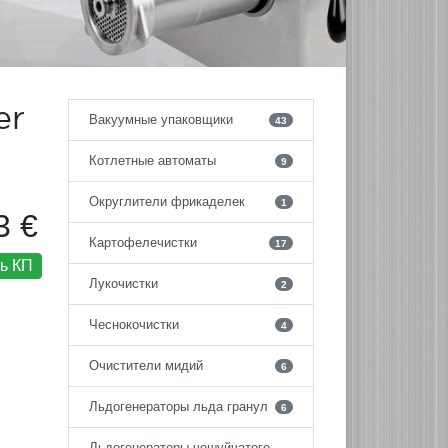
er
Вакуумные упаковщики
43
Котлетные автоматы
9
Округлители фрикаделек
1
3 €
Картофелечистки
17
ь КП
Лукочистки
2
Чеснокочистки
4
Очистители мидий
6
Льдогенераторы льда гранул
6
Льдогенераторы чешуйчатого