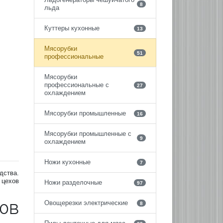
8
льда
Куттеры кухонные
13
Мясорубки
51
профессиональные
Мясорубки
профессиональные с
27
охлаждением
Мясорубки промышленные
16
Мясорубки промышленные с
9
охлаждением
Ножи кухонные
7
дства.
 цехов
Ножи разделочные
97
Овощерезки электрические
8
20В