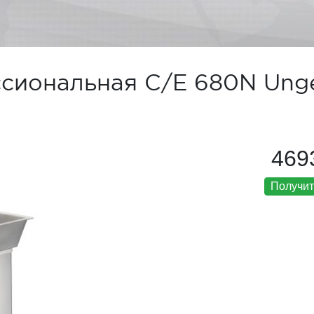
сиональная C/E 680N Ung
469
Получит