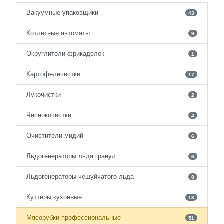
Вакуумные упаковщики
43
Котлетные автоматы
9
Округлители фрикаделек
1
Картофелечистки
17
Лукочистки
2
Чеснокочистки
4
Очистители мидий
6
Льдогенераторы льда гранул
6
Льдогенераторы чешуйчатого льда
8
Куттеры кухонные
13
Мясорубки профессиональные
51