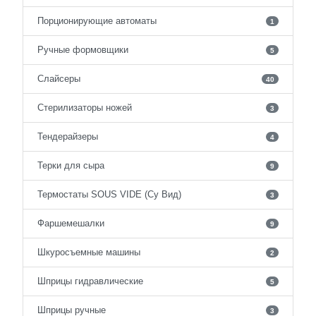
Порционирующие автоматы
1
Ручные формовщики
5
Слайсеры
40
Стерилизаторы ножей
3
Тендерайзеры
4
Терки для сыра
9
Термостаты SOUS VIDE (Су Вид)
3
Фаршемешалки
9
Шкуросъемные машины
2
Шприцы гидравлические
5
Шприцы ручные
3