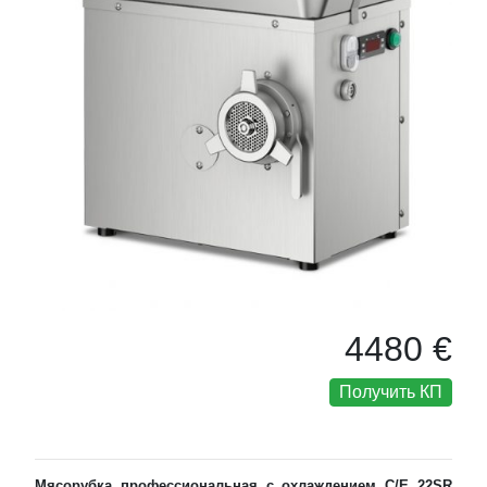
4480 €
Получить КП
Мясорубка профессиональная с охлаждением C/E 22SR