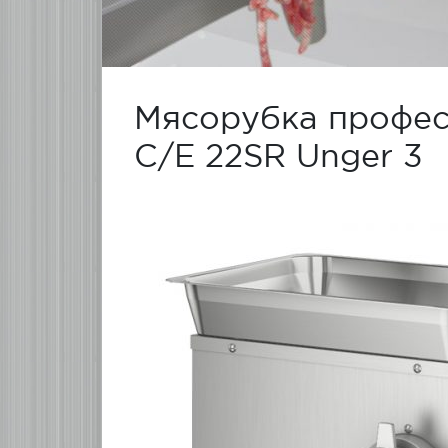
Мясорубка профес
C/E 22SR Unger 3