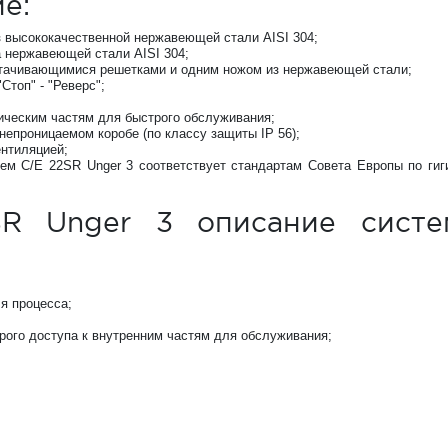
е:
з высококачественной нержавеющей стали AISI 304;
а нержавеющей стали AISI 304;
атачивающимися решетками и одним ножом из нержавеющей стали;
Стоп" - "Реверс";
ическим частям для быстрого обслуживания;
епроницаемом коробе (по классу защиты IP 56);
ентиляцией;
м C/E 22SR Unger 3 соответствует стандартам Совета Европы по гиг
SR Unger 3 описание сист
я процесса;
рого доступа к внутренним частям для обслуживания;