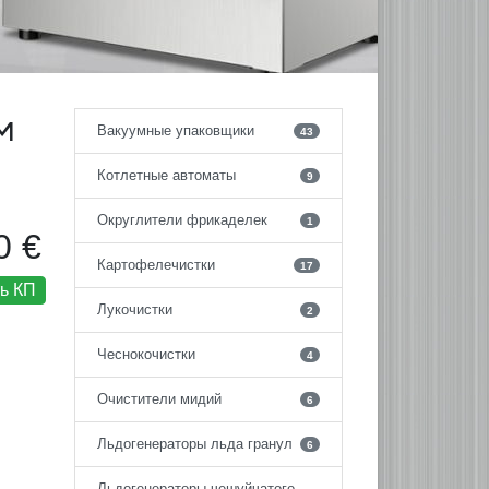
м
Вакуумные упаковщики
43
Котлетные автоматы
9
Округлители фрикаделек
1
0 €
Картофелечистки
17
ь КП
Лукочистки
2
Чеснокочистки
4
Очистители мидий
6
Льдогенераторы льда гранул
6
Льдогенераторы чешуйчатого