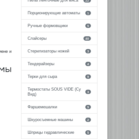
Пилы ленточные для мяса
22
Порционирующие автоматы
1
Ручные формовщики
5
Слайсеры
40
Стерилизаторы ножей
иене и
3
Тендерайзеры
4
емы
Терки для сыра
9
Термостаты SOUS VIDE (Су
3
Вид)
Фаршемешалки
9
Шкуросъемные машины
2
Шприцы гидравлические
5