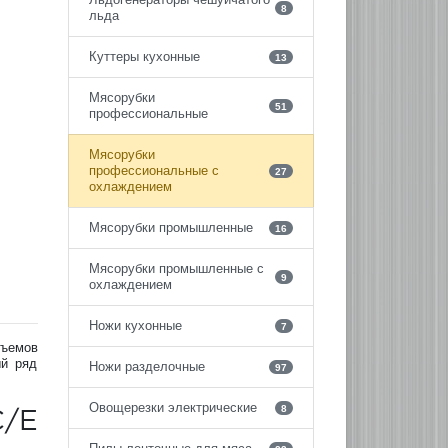
8
льда
Куттеры кухонные
13
Мясорубки
51
профессиональные
Мясорубки
профессиональные с
27
охлаждением
Мясорубки промышленные
16
Мясорубки промышленные с
9
охлаждением
Ножи кухонные
7
бъемов
ый ряд
Ножи разделочные
97
Овощерезки электрические
8
C/E