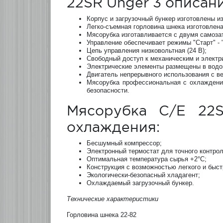
22SR Unger 3 описани
Корпус и загрузочный бункер изготовлены и
Легко-съемная горловина шнека изготовлен
Мясорубка изготавливается c двумя самоз
Управление обеспечивает режимы "Старт" - "
Цепь управления низковольтная (24 В);
Свободный доступ к механическим и электр
Электрические элементы размещены в водон
Двигатель непрерывного использования с в
Мясорубка профессиональная с охлаждение
безопасности.
Мясорубка C/E 22
охлаждения:
Бесшумный компрессор;
Электронный термостат для точного контрол
Оптимальная температура сырья +2°С;
Конструкция с возможностью легкого и быст
Экологически-безопасный хладагент;
Охлаждаемый загрузочный бункер.
Технические характеристики
Горловина шнека 22-82