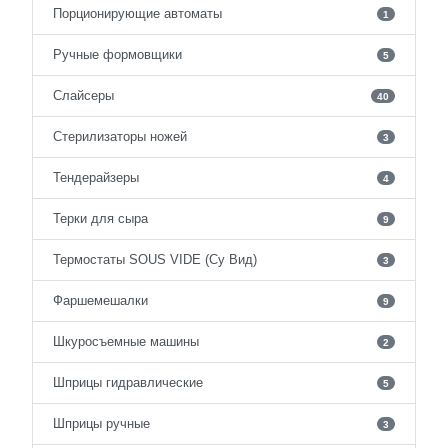
Порционирующие автоматы
1
Ручные формовщики
5
Слайсеры
40
Стерилизаторы ножей
3
Тендерайзеры
4
Терки для сыра
9
Термостаты SOUS VIDE (Су Вид)
3
Фаршемешалки
9
Шкуросъемные машины
2
Шприцы гидравлические
5
Шприцы ручные
3