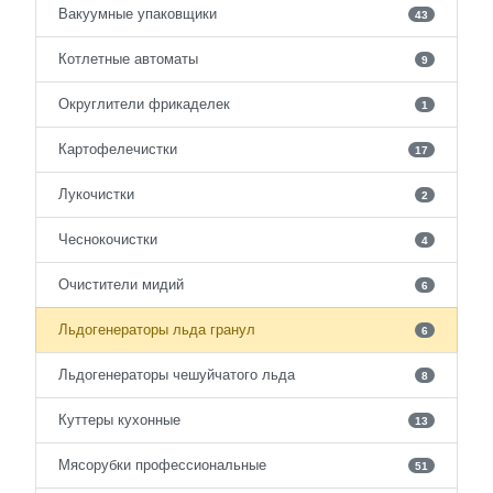
Вакуумные упаковщики
43
Котлетные автоматы
9
Округлители фрикаделек
1
Картофелечистки
17
Лукочистки
2
Чеснокочистки
4
Очистители мидий
6
Льдогенераторы льда гранул
6
Льдогенераторы чешуйчатого льда
8
Куттеры кухонные
13
Мясорубки профессиональные
51