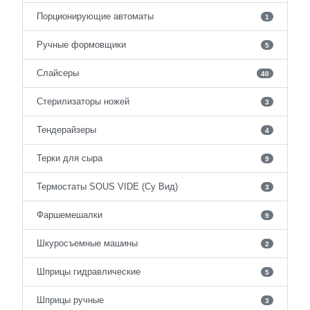
Порционирующие автоматы
1
Ручные формовщики
5
Слайсеры
40
Стерилизаторы ножей
3
Тендерайзеры
4
Терки для сыра
9
Термостаты SOUS VIDE (Су Вид)
3
Фаршемешалки
9
Шкуросъемные машины
2
Шприцы гидравлические
5
Шприцы ручные
3