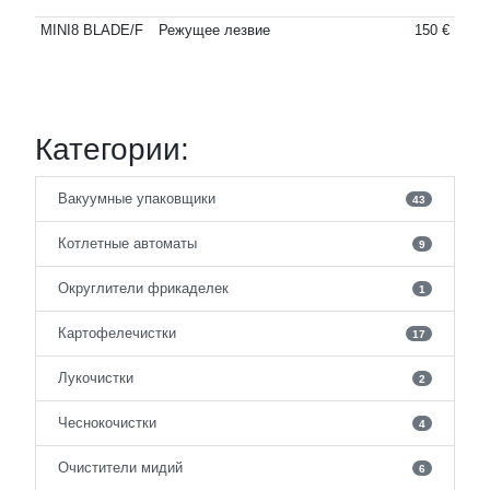
MINI8 BLADE/F
Режущее лезвие
150 €
Категории:
Вакуумные упаковщики
43
Котлетные автоматы
9
Округлители фрикаделек
1
Картофелечистки
17
Лукочистки
2
Чеснокочистки
4
Очистители мидий
6