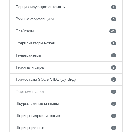
Порционирующие автоматы
1
Ручные формовщики
5
Слайсеры
40
Стерилизаторы ножей
3
Тендерайзеры
4
Терки для сыра
9
Термостаты SOUS VIDE (Су Вид)
3
Фаршемешалки
9
Шкуросъемные машины
2
Шприцы гидравлические
5
Шприцы ручные
3