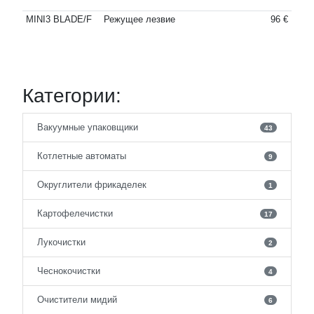
MINI3 BLADE/F
Режущее лезвие
96 €
Категории:
Вакуумные упаковщики
43
Котлетные автоматы
9
Округлители фрикаделек
1
Картофелечистки
17
Лукочистки
2
Чеснокочистки
4
Очистители мидий
6