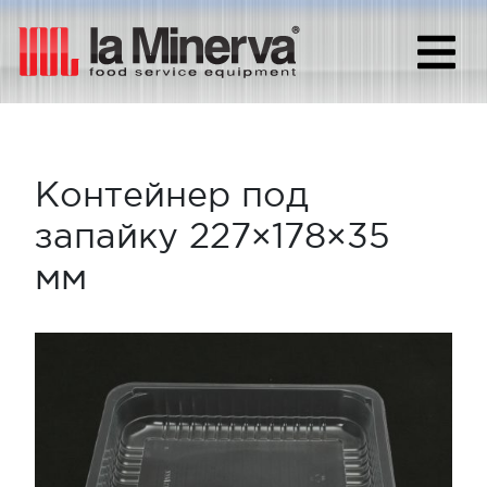
Контейнер под
запайку 227×178×35
мм