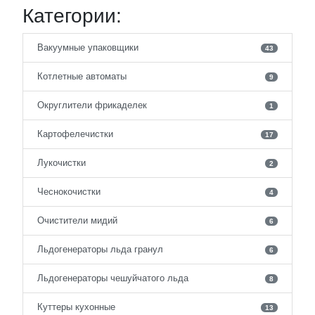
Категории:
Вакуумные упаковщики
43
Котлетные автоматы
9
Округлители фрикаделек
1
Картофелечистки
17
Лукочистки
2
Чеснокочистки
4
Очистители мидий
6
Льдогенераторы льда гранул
6
Льдогенераторы чешуйчатого льда
8
Куттеры кухонные
13