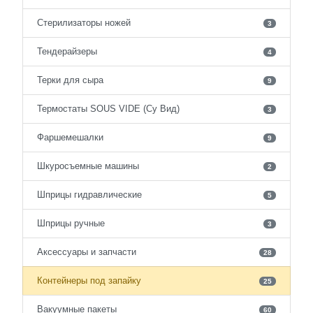
Стерилизаторы ножей
3
Тендерайзеры
4
Терки для сыра
9
Термостаты SOUS VIDE (Су Вид)
3
Фаршемешалки
9
Шкуросъемные машины
2
Шприцы гидравлические
5
Шприцы ручные
3
Аксессуары и запчасти
28
Контейнеры под запайку
25
Вакуумные пакеты
60