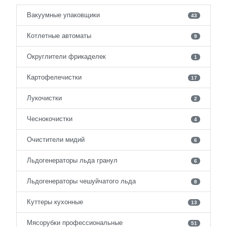
Вакуумные упаковщики
43
Котлетные автоматы
9
Округлители фрикаделек
1
Картофелечистки
17
Лукочистки
2
Чеснокочистки
4
Очистители мидий
6
Льдогенераторы льда гранул
6
Льдогенераторы чешуйчатого льда
8
Куттеры кухонные
13
Мясорубки профессиональные
51