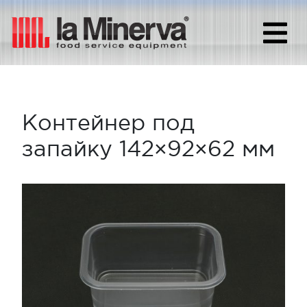
Контейнер под
запайку 142×92×62 мм