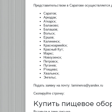
Представительством в Саратове осуществляется 
Саратов;
Аркадак;
Аткарск;
Балаково;
Балашов;
Вольск;
Ершов;
Калининск;
Красноармейск;
Красный Кут;
Маркс;
Новоузенск;
Петровск;
Пугачев;
Ртищево;
Хвалынск;
Энгельс.
Подать заявку на почту: laminerva@yandex.ru
Скопируйте строчку:
Купить пищевое обо
Вставьте в тему письма