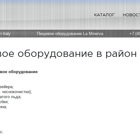
КАТАЛОГ
НОВОС
 Italy
Пищевое оборудование La Minerva
+7 (4
ое оборудование в район
вое оборудование
:
вейера;
 чеснокочистки);
атого льда;
бки;
ина;
с.