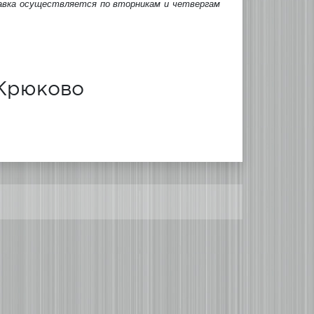
авка осуществляется по вторникам и четвергам
 Крюково