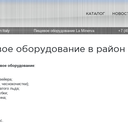
КАТАЛОГ
НОВОС
 Italy
Пищевое оборудование La Minerva
+7 (4
ое оборудование в район
вое оборудование
:
вейера;
 чеснокочистки);
атого льда;
бки;
ина;
с.