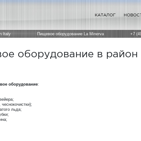
КАТАЛОГ
НОВОС
 Italy
Пищевое оборудование La Minerva
+7 (4
ое оборудование в район
вое оборудование
:
вейера;
 чеснокочистки);
атого льда;
бки;
ина;