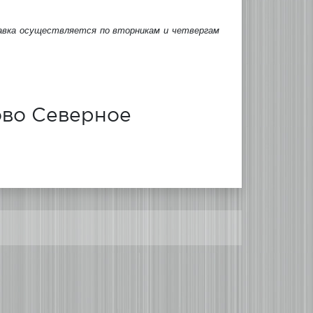
авка осуществляется по вторникам и четвергам
ово Северное